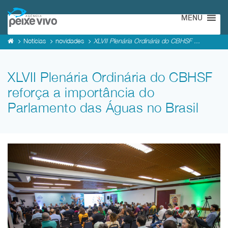
MENU
Notícias
novidades
XLVII Plenária Ordinária do CBHSF ...
XLVII Plenária Ordinária do CBHSF
reforça a importância do
Parlamento das Águas no Brasil