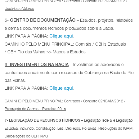
CAMINHO PELO MENU PRINCIPAL: Contratos / Contrato n02/IGAM/2012 /
Usuários e Valores
5-
– Estudos, projetos, relatórios
CENTRO DE DOCUMENTAÇÃO
e demais documentos técnicos produzidos sobre a Bacia.
LINK PARA A PÁGINA:
.
Clique aqui
CAMINHO PELO MENU PRINCIPAL: Comitês / CBHs Estaduais
/
CBH Rio das Velhas
>> Mapas e Estudos
6-
– Investimentos aprovados e
INVESTIMENTOS NA BACIA
contratados anualmente com recursos da Cobrança na Bacia do Rio
das Velhas.
LINK PARA A PÁGINA:
.
Clique aqui
CAMINHO PELO MENU PRINCIPAL: Contratos / Contrato 02/IGAM/2012 /
Prestação de Contas – Exercício 2015
7-
– Legislação federal e Legislação
LEGISLAÇÃO DE RECURSOS HÍDRICOS
Estadual, incluindo: Constituição, Leis, Decretos, Portarias, Resoluções do IGAM,
Deliberações do CERH/MG