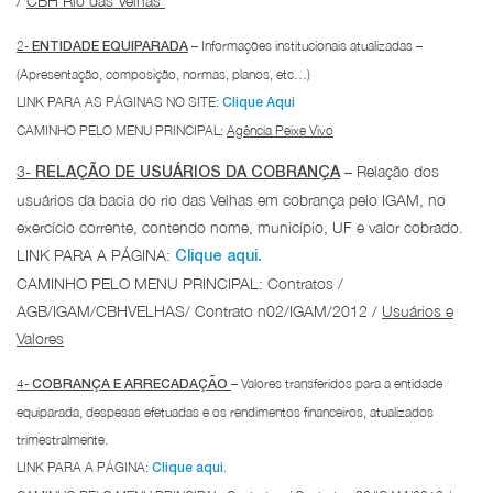
/
CBH Rio das Velhas
2-
– Informações institucionais atualizadas –
ENTIDADE EQUIPARADA
(Apresentação, composição, normas, planos, etc…)
LINK PARA AS PÁGINAS NO SITE:
Clique Aqui
CAMINHO PELO MENU PRINCIPAL:
Agência Peixe Vivo
3-
– Relação dos
RELAÇÃO DE USUÁRIOS DA COBRANÇA
usuários da bacia do rio das Velhas em cobrança pelo IGAM, no
exercício corrente, contendo nome, município, UF e valor cobrado.
LINK PARA A PÁGINA:
Clique aqui.
CAMINHO PELO MENU PRINCIPAL: Contratos /
AGB/IGAM/CBHVELHAS/ Contrato n02/IGAM/2012 /
Usuários e
Valores
4-
– Valores transferidos para a entidade
COBRANÇA E ARRECADAÇÃO
equiparada, despesas efetuadas e os rendimentos financeiros, atualizados
trimestralmente.
LINK PARA A PÁGINA:
Clique aqui.