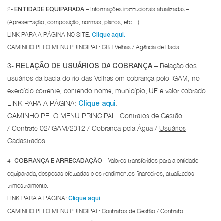
2-
– Informações institucionais atualizadas –
ENTIDADE EQUIPARADA
(Apresentação, composição, normas, planos, etc…)
LINK PARA A PÁGINA NO SITE:
Clique aqui.
CAMINHO PELO MENU PRINCIPAL: CBH Velhas /
Agência de Bacia
3-
– Relação dos
RELAÇÃO DE USUÁRIOS DA COBRANÇA
usuários da bacia do rio das Velhas em cobrança pelo IGAM, no
exercício corrente, contendo nome, município, UF e valor cobrado.
LINK PARA A PÁGINA:
.
Clique aqui
CAMINHO PELO MENU PRINCIPAL: Contratos de Gestão
/ Contrato 02/IGAM/2012 / Cobrança pela Água /
Usuários
Cadastrados
4-
– Valores transferidos para a entidade
COBRANÇA E ARRECADAÇÃO
equiparada, despesas efetuadas e os rendimentos financeiros, atualizados
trimestralmente.
LINK PARA A PÁGINA:
.
Clique aqui
CAMINHO PELO MENU PRINCIPAL: Contratos de Gestão / Contrato