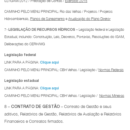
02/IGAM/2012 / Prestação de Contas /
Exercício 2015
CAMINHO PELO MENU PRINCIPAL: Rio das Velhas / Projetos / Projetos
Hidroambientais,
Planos de Saneamento
e
Atualização do Plano Diretor
7-
– Legislação federal e Legislação
LEGISLAÇÃO DE RECURSOS HÍDRICOS
Estadual, incluindo: Constituição, Leis, Decretos, Portarias, Resoluções do IGAM,
Deliberações do CERH/MG
Legislação federal
LINK PARA A PÁGINA:
Clique aqui
CAMINHO PELO MENU PRINCIPAL:
CBH Velhas / Legislação /
Normas Federais
Legislação estadual
LINK PARA A PÁGINA:
Clique aqui
CAMINHO PELO MENU PRINCIPAL:
CBH Velhas / Legislação /
Normas Mineiras
8 –
– Contrato de Gestão e seus
CONTRATO DE GESTÃO
aditivos, Relatórios de Gestão, Relatórios de Avaliação e Relatórios
Financeiros e Contratos firmados.