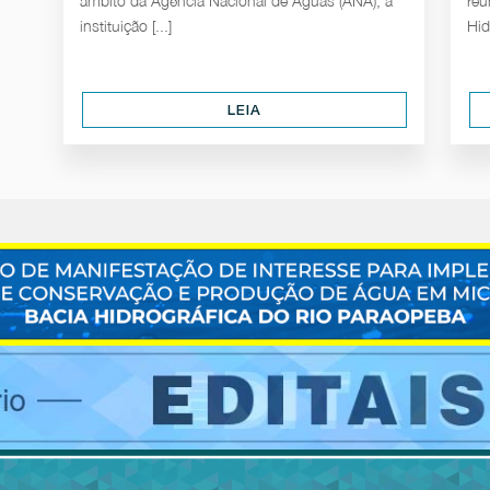
âmbito da Agência Nacional de Águas (ANA), a
reu
instituição [...]
Hid
LEIA