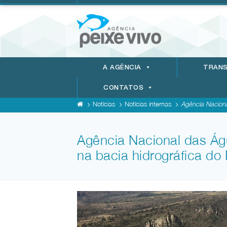
A AGÊNCIA
TRANS
CONTATOS
Notícias
Notícias internas
Agência Naciona
Agência Nacional das Águ
na bacia hidrográfica do