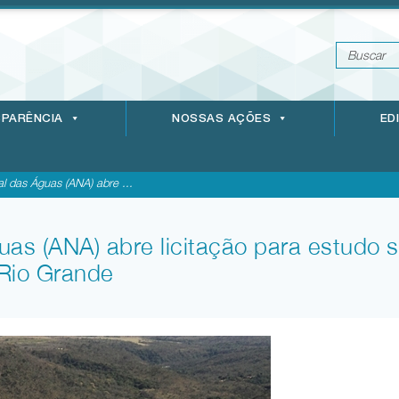
PARÊNCIA
NOSSAS AÇÕES
ED
l das Águas (ANA) abre ...
as (ANA) abre licitação para estudo 
 Rio Grande