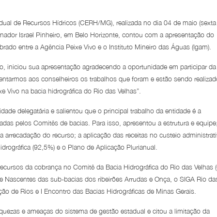
dual de Recursos Hídricos (CERH/MG), realizada no dia 04 de maio (sexta
rnador Israel Pinheiro, em Belo Horizonte, contou com a apresentação do
rado entre a Agência Peixe Vivo e o Instituto Mineiro das Águas (Igam).
ivo, iniciou sua apresentação agradecendo a oportunidade em participar da
ntarmos aos conselheiros os trabalhos que foram e estão sendo realiza
 Vivo na bacia hidrográfica do Rio das Velhas”.
dade delegatária e salientou que o principal trabalho da entidade é a
radas pelos Comitês de bacias. Para isso, apresentou a estrutura e equipe
arrecadação do recurso; a aplicação das receitas no custeio administrat
drográfica (92,5%) e o Plano de Aplicação Plurianual.
cursos da cobrança no Comitê da Bacia Hidrográfica do Rio das Velhas
de Nascentes das sub-bacias dos ribeirões Arrudas e Onça, o SIGA Rio da
zação de Rios e I Encontro das Bacias Hidrográficas de Minas Gerais.
aquezas e ameaças do sistema de gestão estadual e citou a limitação da