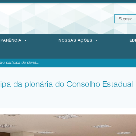
PARÊNCIA
NOSSAS AÇÕES
ED
vo participa da plená...
cipa da plenária do Conselho Estadua