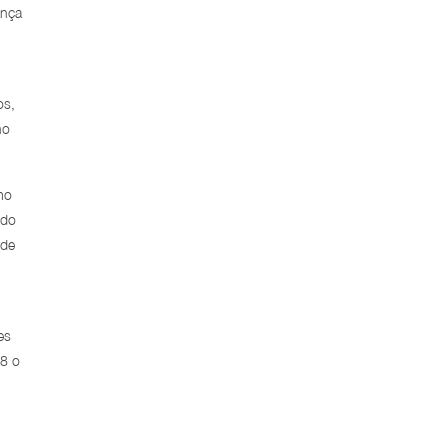
ança
os,
ho
mo
 do
 de
es
18 o