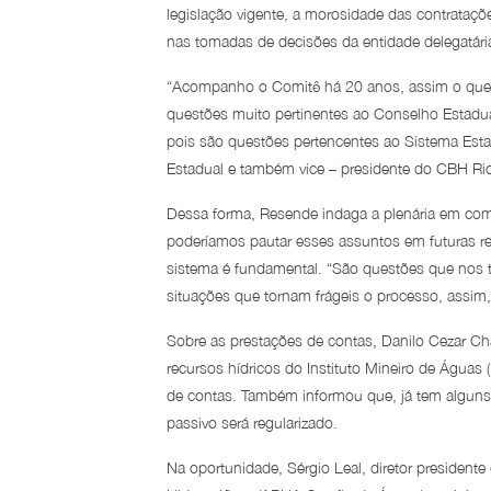
legislação vigente, a morosidade das contrataç
nas tomadas de decisões da entidade delegatári
“Acompanho o Comitê há 20 anos, assim o que fo
questões muito pertinentes ao Conselho Estadua
pois são questões pertencentes ao Sistema Est
Estadual e também vice – presidente do CBH Rio
Dessa forma, Resende indaga a plenária em como c
poderíamos pautar esses assuntos em futuras reu
sistema é fundamental. “São questões que nos t
situações que tornam frágeis o processo, assim
Sobre as prestações de contas, Danilo Cezar Ch
recursos hídricos do Instituto Mineiro de Águas (
de contas. Também informou que, já tem alguns r
passivo será regularizado.
Na oportunidade, Sérgio Leal, diretor president