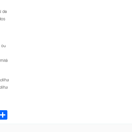
l de
dos
s ou
omitê
dilha
dilha
ebook
Email
Share