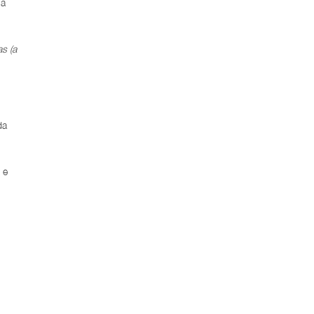
 a
s (a
da
 e