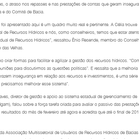
ões, o atraso nos repasses e nas prestações de contas que geram insegur
a e do Comitê de Bacia.
i apresentado aqui é um quadro muito real e pertinente. A Célia trouxe
l de Recursos Hídricos e nós, como conselheiros, temos que estar atent
adual de Recursos Hídricos”, ressaltou Ênio Resende, membro do Consel
 das Velhas.
riar formas para facilitar e agilizar a gestão dos recursos hídricos. “Co
niões para discutirmos as questões políticas”. E ressalta que a melhoria
razem insegurança em relação aos recursos e investimentos, é uma série
, precisamos melhorar esse sistema”.
aves, diretor de gestão e apoio ao sistema estadual de gerenciamento de
Igam), falou sobre a força tarefa criada para avaliar o passivo das prestaçõ
esultados do mês de fevereiro até agora e acredita que até o final de 20
e da Associação Multissetorial de Usuários de Recursos Hídricos de Bacias