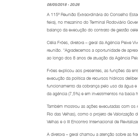
08/05/2018 - 20:26
A 115ª Reunião Extraordinária do Conselho Esta
feira), no mezanino do Terminal Rodoviário Gove
balanço da execução do contrato de gestão celeb
Célia Fróes, diretora – geral da Agência Peixe V
reunião. “Agradecemos a oportunidade de aprese
ao longo dos 8 anos de atuação da Agência Peixe
Fróes explicou aos presentes, as funções da enti
execução da política de recursos hídricos delibe
funcionamento da cobrança pelo uso da água e a 
da agência (7,5%) e em investimentos na bacia hi
Também mostrou as ações executadas com os re
Rio das Velhas), como o projeto de Valorização 
Velhas e o III Encontro Internacional de Revitali
A diretora – geral chamou a atenção sobre as fr