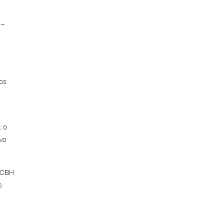
 –
dos
; o
ivo
 (CBH
s