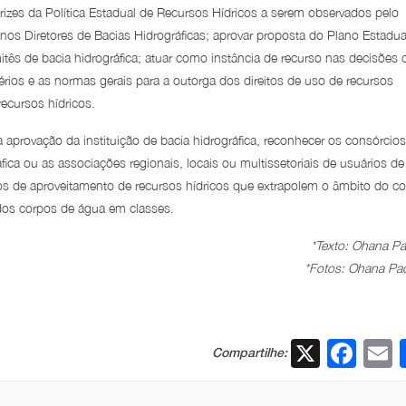
trizes da Política Estadual de Recursos Hídricos a serem observados pelo
nos Diretores de Bacias Hidrográficas; aprovar proposta do Plano Estadua
mitês de bacia hidrográfica; atuar como instância de recurso nas decisões 
térios e as normas gerais para a outorga dos direitos de uso de recursos
recursos hídricos.
aprovação da instituição de bacia hidrográfica, reconhecer os consórcio
fica ou as associações regionais, locais ou multissetoriais de usuários de
etos de aproveitamento de recursos hídricos que extrapolem o âmbito do c
dos corpos de água em classes.
*Texto: Ohana Pa
*Fotos: Ohana Pa
X
Fac
Compartilhe: