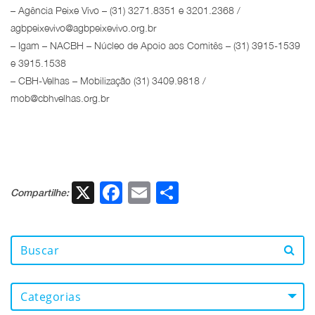
– Agência Peixe Vivo – (31) 3271.8351 e 3201.2368 /
agbpeixevivo@agbpeixevivo.org.br
– Igam – NACBH – Núcleo de Apoio aos Comitês – (31) 3915-1539
e 3915.1538
– CBH-Velhas – Mobilização (31) 3409.9818 /
mob@cbhvelhas.org.br
X
Facebook
Email
Share
Compartilhe:
Categorias