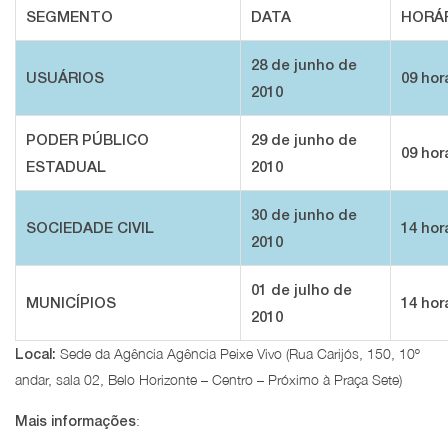
SEGMENTO
DATA
HORÁ
28 de junho de
USUÁRIOS
09 hor
2010
PODER PÚBLICO
29 de junho de
09 hor
ESTADUAL
2010
30 de junho de
SOCIEDADE CIVIL
14 hor
2010
01 de julho de
MUNICÍPIOS
14 hor
2010
Sede da Agência Agência Peixe Vivo (Rua Carijós, 150, 10º
Local:
andar, sala 02, Belo Horizonte – Centro – Próximo à Praça Sete)
:
Mais informações