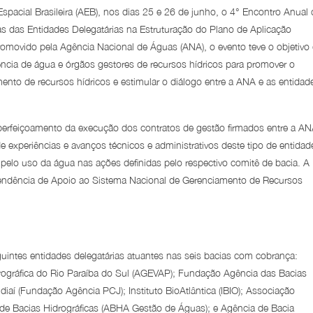
spacial Brasileira (AEB), nos dias 25 e 26 de junho, o 4° Encontro Anual 
ias das Entidades Delegatárias na Estruturação do Plano de Aplicação
romovido pela Agência Nacional de Águas (ANA), o evento teve o objetivo
ência de água e órgãos gestores de recursos hídricos para promover o
nto de recursos hídricos e estimular o diálogo entre a ANA e as entidad
aperfeiçoamento da execução dos contratos de gestão firmados entre a AN
e experiências e avanços técnicos e administrativos deste tipo de entidad
 pelo uso da água nas ações definidas pelo respectivo comitê de bacia. A
ntendência de Apoio ao Sistema Nacional de Gerenciamento de Recursos
uintes entidades delegatárias atuantes nas seis bacias com cobrança:
ográfica do Rio Paraíba do Sul (AGEVAP); Fundação Agência das Bacias
diaí (Fundação Agência PCJ); Instituto BioAtlântica (IBIO); Associação
 de Bacias Hidrográficas (ABHA Gestão de Águas); e Agência de Bacia