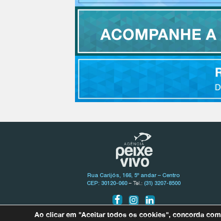
Rua Carijós, 166, 5º andar – Centro
– Tel.:
CEP: 30120-060
(31) 3207-8500
Ao clicar em "Aceitar todos os cookies", concorda co