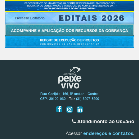
Rua Carijós, 166, 5º andar – Centro
– Tel.:
CEP: 30120-060
(31) 3207-8500
Atendimento ao Usuário
Acessar
.
endereços e contatos