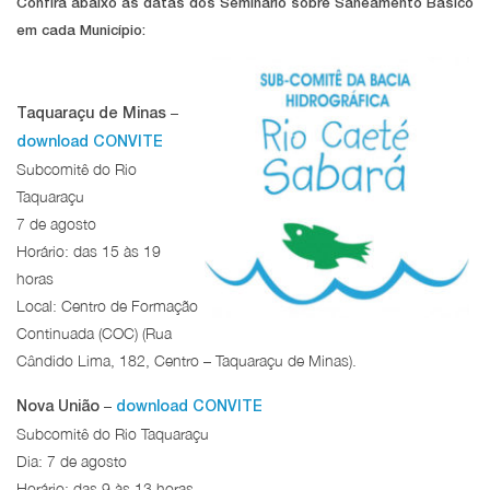
Confira abaixo as datas dos Seminário sobre Saneamento Básico
em cada Município:
–
Taquaraçu de Minas
download CONVITE
Subcomitê do Rio
Taquaraçu
7 de agosto
Horário: das 15 às 19
horas
Local: Centro de Formação
Continuada (COC) (Rua
Cândido Lima, 182, Centro – Taquaraçu de Minas).
–
Nova União
download CONVITE
Subcomitê do Rio Taquaraçu
Dia: 7 de agosto
Horário: das 9 às 13 horas