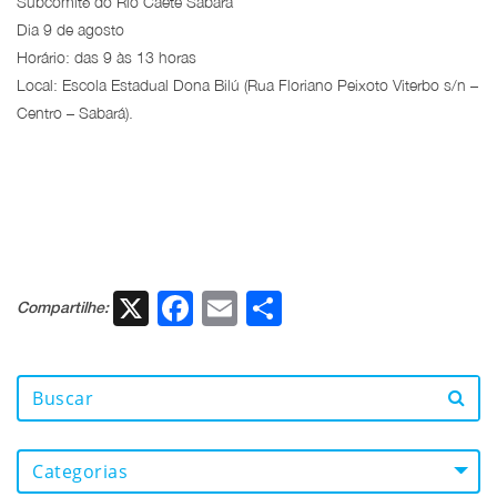
Subcomitê do Rio Caeté Sabará
Dia 9 de agosto
Horário: das 9 às 13 horas
Local: Escola Estadual Dona Bilú (Rua Floriano Peixoto Viterbo s/n –
Centro – Sabará).
X
Facebook
Email
Share
Compartilhe:
Categorias