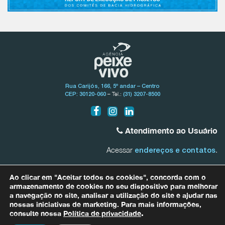
Rua Carijós, 166, 5º andar – Centro
– Tel.:
CEP: 30120-060
(31) 3207-8500
Atendimento ao Usuário
Acessar
.
endereços e contatos
Bacia do Rio São Francisco
Ao clicar em "Aceitar todos os cookies", concorda com o
0800.031.1607
armazenamento de cookies no seu dispositivo para melhorar
a navegação no site, analisar a utilização do site e ajudar nas
nossas iniciativas de marketing. Para mais informações,
Bacias Afluentes Mineiras do Rio São Francisco
0800.031.1608
consulte nossa
Política de privacidade
.
Para quaisquer informações relacionadas a dados pessoais entre em