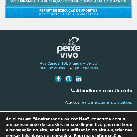
Rua Carijós, 166, 5º andar – Centro
– Tel.:
CEP: 30120-060
(31) 3207-8500
Atendimento ao Usuário
Acessar
.
endereços e contatos
Bacia do Rio São Francisco
Ao clicar em "Aceitar todos os cookies", concorda com o
0800.031.1607
armazenamento de cookies no seu dispositivo para melhorar
a navegação no site, analisar a utilização do site e ajudar nas
nossas iniciativas de marketing. Para mais informações,
Bacias Afluentes Mineiras do Rio São Francisco
0800.031.1608