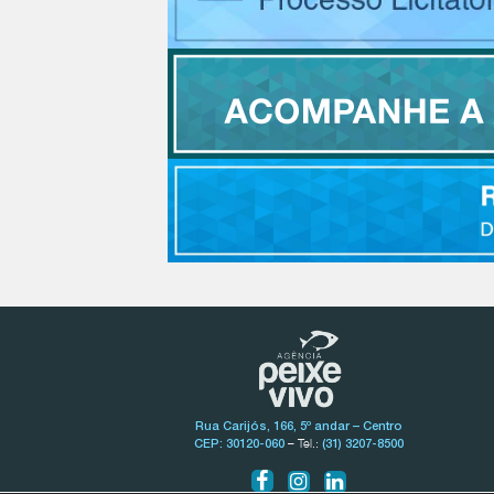
Rua Carijós, 166, 5º andar – Centro
– Tel.:
CEP: 30120-060
(31) 3207-8500