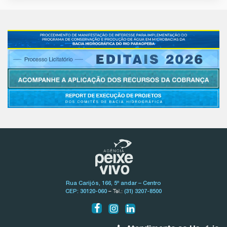
Rua Carijós, 166, 5º andar – Centro
– Tel.:
CEP: 30120-060
(31) 3207-8500