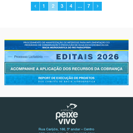
1
2
3
4
…
7
Rua Carijós, 166, 5º andar – Centro